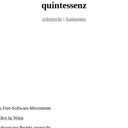
quintessenz
q/depesche
|
/kampaigns
des Free-Software-Movements
live in Wien
dsourcing Projekt ausmacht.