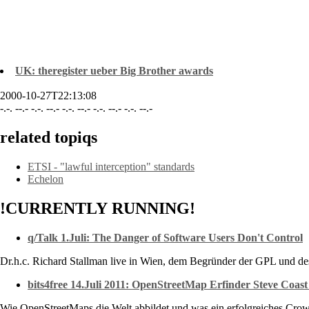
UK: theregister ueber Big Brother awards
2000-10-27T22:13:08
-.-. --.- -.-. --.- -.-. --.- -.-. --.- -.-. --.-
related topiqs
ETSI - "lawful interception" standards
Echelon
!CURRENTLY RUNNING!
q/Talk 1.Juli: The Danger of Software Users Don't Control
Dr.h.c. Richard Stallman live in Wien, dem Begründer der GPL und 
bits4free 14.Juli 2011: OpenStreetMap Erfinder Steve Coast 
Wie OpenStreetMaps die Welt abbildet und was ein erfolgreiches Crow