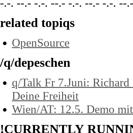
-.-. --.- -.-. --.- -.-. --.- -.-. --.
related topiqs
OpenSource
/q/depeschen
q/Talk Fr 7.Juni: Richard
Deine Freiheit
Wien/AT: 12.5. Demo mi
!CURRENTLY RUNNI