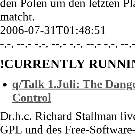
den Polen um den letzten Pl
matcht.
2006-07-31T01:48:51
-.-. --.- -.-. --.- -.-. --.- -.-. --.
!CURRENTLY RUNNI
q/Talk 1.Juli: The Dang
Control
Dr.h.c. Richard Stallman li
GPL und des Free-Softwar