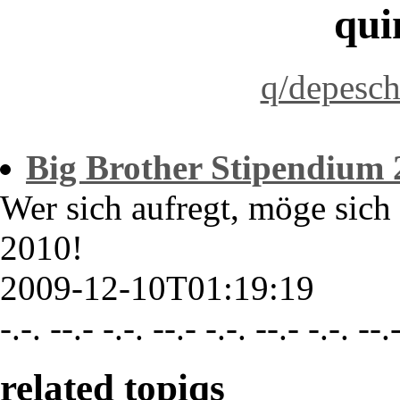
qui
q/depesc
Big Brother Stipendium 
Wer sich aufregt, möge sich
2010!
2009-12-10T01:19:19
-.-. --.- -.-. --.- -.-. --.- -.-. --.
related topiqs