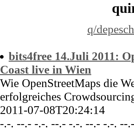
qui
q/depesc
bits4free 14.Juli 2011: 
Coast live in Wien
Wie OpenStreetMaps die Wel
erfolgreiches Crowdsourcin
2011-07-08T20:24:14
-.-. --.- -.-. --.- -.-. --.- -.-. --.